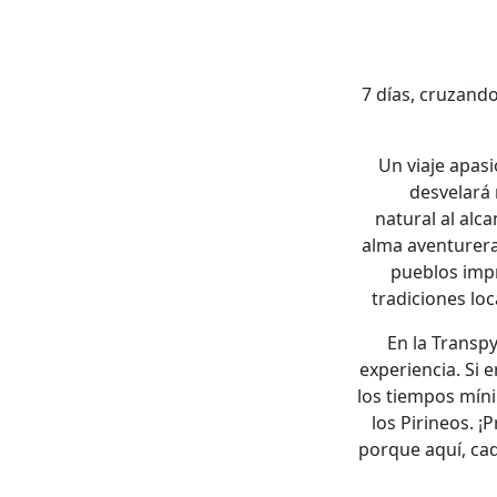
7 días, cruzand
Un viaje apasi
desvelará 
natural al alc
alma aventurera
pueblos impr
tradiciones loc
En la Transpy
experiencia. Si 
los tiempos míni
los Pirineos. 
porque aquí, cad