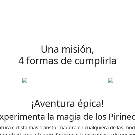
Una misión,
4 formas de cumplirla
BACKROADS
E-TRANSPYR
¡Aventura épica!
reteras salvajes, puertos
Ideal para disfrutar de 
cos, serpenteando valles y
paisajes, el compañerismo
xperimenta la magia de los Pirine
ontañas de mar a mar.
magia Coast to Coast
tura ciclista más transformadora en cualquiera de las mod
por el ciclismo, el compañerismo y la descubierta de nuevos