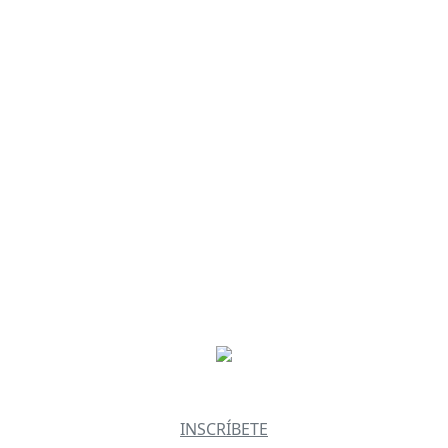
Early Bird 2027
UZA LOS PIRINEOS DE MAR A 
de las TOP 10 Mejores Carreras por Etapas. La Transpyr Co
evará a cruzar por los paisajes más impresionantes de los 
INSCRÍBETE