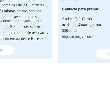
st.
a obtenida este 2025 refuerza la
Contacto para prensa:
ás mínimo detalle, con una
spíritu de aventura que se
Andreu Coll Carbó
 tienen por delante un reto
marketing@transpyr.com
 junio. Para quienes se han
608334774
rto la posibilidad de reservar
https://transpyr.com/
ién comenzará desde Roses y
el ciclismo y de las grandes
S