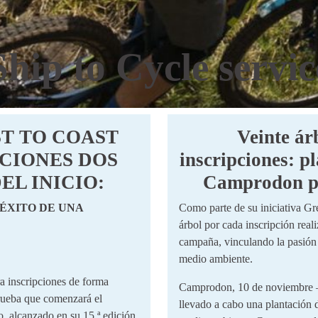
Ship to Cycle servic
T TO COAST
Veinte ár
PCIONES DOS
inscripciones: p
EL INICIO:
Camprodon po
 ÉXITO DE UNA
Como parte de su iniciativa G
árbol por cada inscripción real
campaña, vinculando la pasión 
medio ambiente.
scripciones de forma
Camprodon, 10 de noviembre –
prueba que comenzará el
llevado a cabo una plantación
, alcanzado en su 15.ª edición,