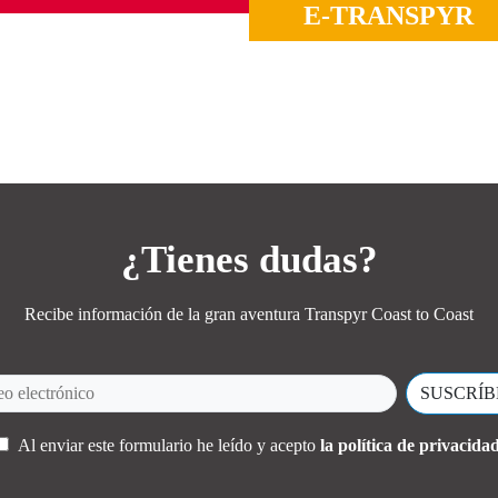
E-TRANSPYR
rreteras salvajes, puertos míticos,
erpenteando valles y montañas de
Ideal para disfrutar de todo los
mar a mar.
paisajes, el compañerismo y la má
Coast to Coast.
MÁS INFORMACIÓN
MÁS INFORMACIÓN
¿Tienes dudas?
Recibe información de la gran aventura Transpyr Coast to Coast
Al enviar este formulario he leído y acepto
la política de privacidad