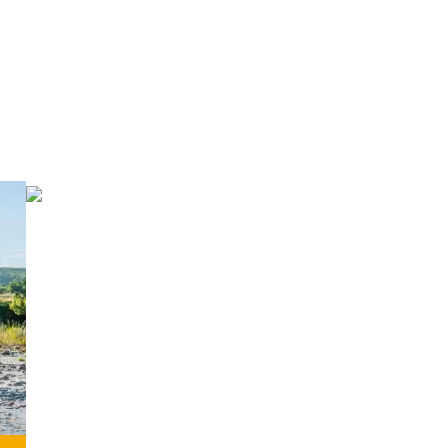
 Coast?
scoge en que modalidad
GRAVEL
Perfecto para vivir la aventura, pistas
interminables y la esencia de
Transpyr C2C.
MÁS INFORMACIÓN