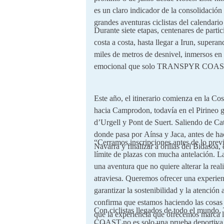
es un claro indicador de la consolidación 
grandes aventuras ciclistas del calendario
Durante siete etapas, centenares de partic
costa a costa, hasta llegar a Irun, supera
miles de metros de desnivel, inmersos en 
emocional que solo TRANSPYR COAST
Este año, el itinerario comienza en la Co
hacia Camprodon, todavía en el Pirineo 
d’Urgell y Pont de Suert. Saliendo de Cat
donde pasa por Aínsa y Jaca, antes de ha
“Cerramos inscripciones antes de lo prev
Navarra y finalizar a orillas del Bidasoa, 
límite de plazas con mucha antelación. L
una aventura que no quiere alterar la real
atraviesa. Queremos ofrecer una experien
garantizar la sostenibilidad y la atención
confirma que estamos haciendo las cosas 
Con ciclistas llegados de todo el m
que la experiencia que ofrecemos marca l
COAST no es solo una prueba deportiva, 