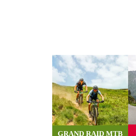
¿Quier
Estás decidid@, ha ll
GRAND RAID MTB