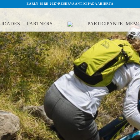
EARLY BIRD 2027
·
RESERVA ANTICIPADA ABIERTA
IDADES
PARTNERS
PARTICIPANTE
MEMO