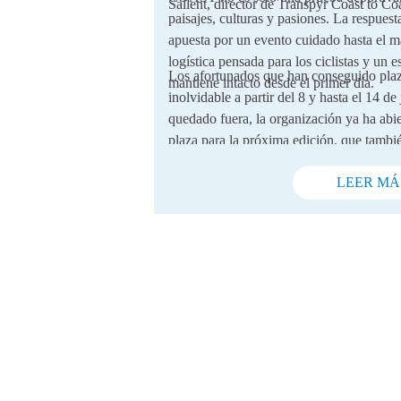
Sallent, director de Transpyr Coast to Coa
paisajes, culturas y pasiones. La respuest
apuesta por un evento cuidado hasta el m
logística pensada para los ciclistas y un e
Los afortunados que han conseguido plaza
mantiene intacto desde el primer día.
inolvidable a partir del 8 y hasta el 14 de
quedado fuera, la organización ya ha abie
plaza para la próxima edición, que tamb
promete volver a cautivar a los amantes d
aventuras.
LEER MÁ