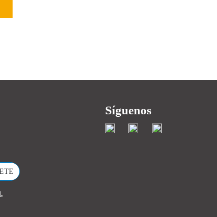
gia
Síguenos
.