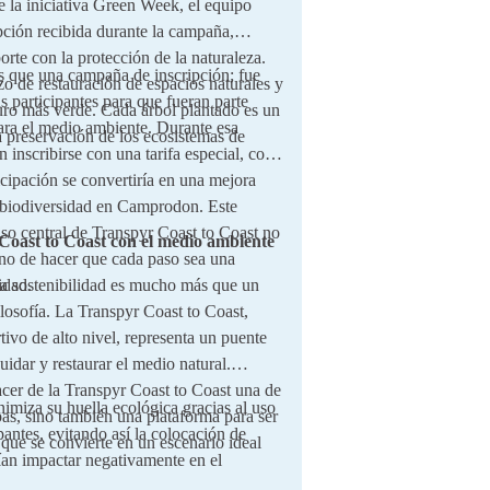
 la iniciativa Green Week, el equipo
pción recibida durante la campaña,
orte con la protección de la naturaleza.
que una campaña de inscripción; fue
zo de restauración de espacios naturales y
s participantes para que fueran parte
turo más verde. Cada árbol plantado es un
para el medio ambiente. Durante esa
la preservación de los ecosistemas de
 inscribirse con una tarifa especial, con
icipación se convertiría en una mejora
la biodiversidad en Camprodon. Este
so central de Transpyr Coast to Coast no
oast to Coast con el medio ambiente
ino de hacer que cada paso sea una
idad.
la sostenibilidad es mucho más que un
losofía. La Transpyr Coast to Coast,
ivo de alto nivel, representa un puente
uidar y restaurar el medio natural.
acer de la Transpyr Coast to Coast una de
imiza su huella ecológica gracias al uso
pas, sino también una plataforma para ser
pantes, evitando así la colocación de
o que se convierte en un escenario ideal
rían impactar negativamente en el