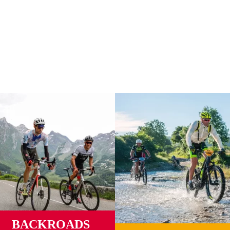
es unirte a la misión Coast to
egado la hora de unirte al reto ciclista más transformador de tu vida. E
quieres participar y disfruta de la gran aventura.
BACKROADS