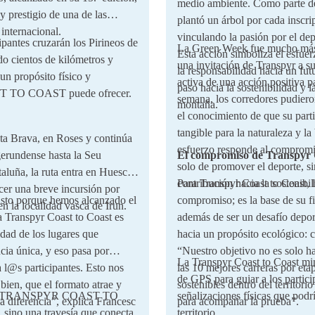
medio ambiente. Como parte de
y prestigio de una de las
plantó un árbol por cada inscri
 internacional.
vinculando la pasión por el dep
ipantes cruzarán los Pirineos de
La Green Week fue mucho más 
Esta acción simboliza el esfuer
ndo cientos de kilómetros y
una invitación de Transpyr a su
la responsabilidad hacia un fu
un propósito físico y
activa de una acción positiva 
paso hacia la sostenibilidad y 
 TO COAST puede ofrecer.
semana, los corredores pudieron
montaña.
el conocimiento de que su part
tangible para la naturaleza y 
sta Brava, en Roses y continúa
esfuerzo responde al compromi
gerundense hasta la Seu
El compromiso de Transpyr C
solo de promover el deporte, s
aluña, la ruta entra en Huesca,
contribución hacia la sostenibil
Para Transpyr Coast to Coast, 
cer una breve incursión por
isto porque hemos alcanzado el
compromiso; es la base de su fi
en la localidad vasca de Irun.
a Transpyr Coast to Coast es
además de ser un desafío deport
idad de los lugares que
hacia un propósito ecológico: c
cia única, y eso pasa por
“Nuestro objetivo no es solo h
La Transpyr Coast to Coast min
 a l@s participantes. Esto nos
las 10 mejores carreras por eta
de GPS para guiar a los partici
bien, que el formato atrae y
sostenibles dentro del territori
undo, TRANSPYR COAST TO
señalizaciones físicas que pod
a diferencia”, explica Francesc
para acompañar la prueba”.
sino una travesía que conecta
territorio.