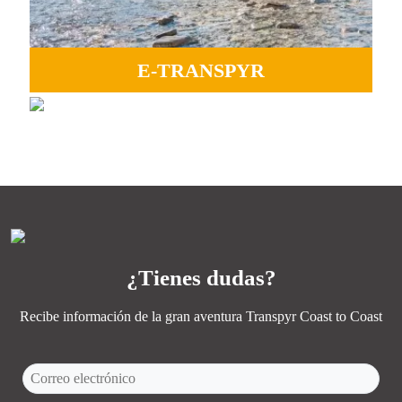
E-TRANSPYR
GRAVEL
Ideal para disfrutar de todo los paisajes, el compañerismo
Perfecto para vivir la aventura, pistas interminables y la
y la mágia Coast to Coast.
esencia de Transpyr C2C.
MÁS INFORMACIÓN
MÁS INFORMACIÓN
¿Tienes dudas?
Recibe información de la gran aventura Transpyr Coast to Coast