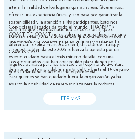
alterar la realidad de los lugares que atraviesa. Queremos
ofrecer una experiencia única, y eso pasa por garantizar la
sostenibilidad y la atención a l@s participantes. Esto nos
Con ciclistas llegados de todo el mundo, TRANSPYR
confirma que estamos haciendo las cosas bien, que el
COAST TO COAST no es solo una prueba deportiva, sino
formato atrae y que la experiencia que ofrecemos marca la
una travesía que conecta paisajes, culturas y pasiones. La
diferencia”, explica Francesc Sallent, director de Transpyr
respuesta obtenida este 2025 refuerza la apuesta por un
Coast to Coast.
evento cuidado hasta el más mínimo detalle, con una
Los afortunados que han conseguido plaza tienen por
logística pensada para los ciclistas y un espíritu de aventura
delante un reto inolvidable a partir del 8 y hasta el 14 de junio.
que se mantiene intacto desde el primer día.
Para quienes se han quedado fuera, la organización ya ha
abierto la posibilidad de reservar plaza para la próxima
edición, que también comenzará desde Roses y promete
volver a cautivar a los amantes del ciclismo y de las grandes
LEER MÁS
aventuras.