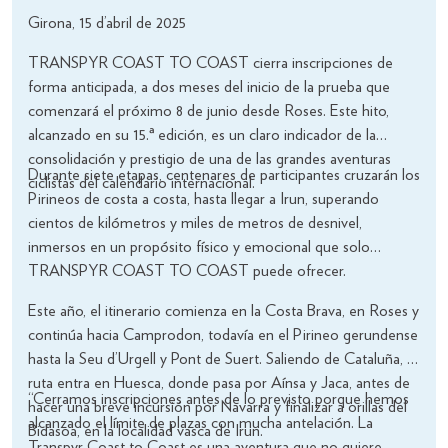
Girona, 15 d’abril de 2025
TRANSPYR COAST TO COAST cierra inscripciones de
forma anticipada, a dos meses del inicio de la prueba que
comenzará el próximo 8 de junio desde Roses. Este hito,
alcanzado en su 15.ª edición, es un claro indicador de la
consolidación y prestigio de una de las grandes aventuras
Durante siete etapas, centenares de participantes cruzarán los
ciclistas del calendario internacional.
Pirineos de costa a costa, hasta llegar a Irun, superando
cientos de kilómetros y miles de metros de desnivel,
inmersos en un propósito físico y emocional que solo
TRANSPYR COAST TO COAST puede ofrecer.
Este año, el itinerario comienza en la Costa Brava, en Roses y
continúa hacia Camprodon, todavía en el Pirineo gerundense
hasta la Seu d’Urgell y Pont de Suert. Saliendo de Cataluña, la
ruta entra en Huesca, donde pasa por Aínsa y Jaca, antes de
“Cerramos inscripciones antes de lo previsto porque hemos
hacer una breve incursión por Navarra y finalizar a orillas del
alcanzado el límite de plazas con mucha antelación. La
Bidasoa, en la localidad vasca de Irun.
Transpyr Coast to Coast es una aventura que no quiere