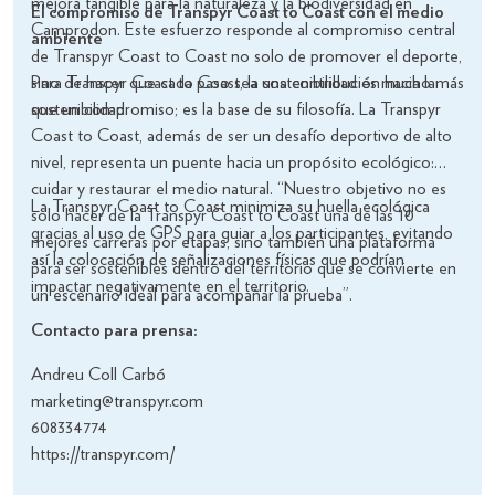
mejora tangible para la naturaleza y la biodiversidad en
El compromiso de Transpyr Coast to Coast con el medio
Camprodon. Este esfuerzo responde al compromiso central
ambiente
de Transpyr Coast to Coast no solo de promover el deporte,
sino de hacer que cada paso sea una contribución hacia la
Para Transpyr Coast to Coast, la sostenibilidad es mucho más
sostenibilidad.
que un compromiso; es la base de su filosofía. La Transpyr
Coast to Coast, además de ser un desafío deportivo de alto
nivel, representa un puente hacia un propósito ecológico:
cuidar y restaurar el medio natural. “Nuestro objetivo no es
La Transpyr Coast to Coast minimiza su huella ecológica
solo hacer de la Transpyr Coast to Coast una de las 10
gracias al uso de GPS para guiar a los participantes, evitando
mejores carreras por etapas, sino también una plataforma
así la colocación de señalizaciones físicas que podrían
para ser sostenibles dentro del territorio que se convierte en
impactar negativamente en el territorio.
un escenario ideal para acompañar la prueba”.
Contacto para prensa:
Andreu Coll Carbó
marketing@transpyr.com
608334774
https://transpyr.com/