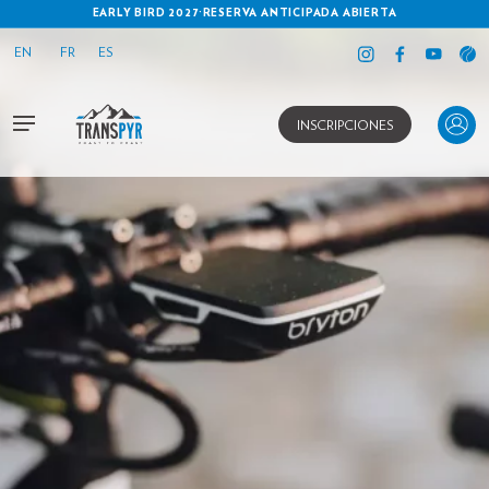
EARLY BIRD 2027
·
RESERVA ANTICIPADA ABIERTA
EN
FR
ES
INSCRIPCIONES