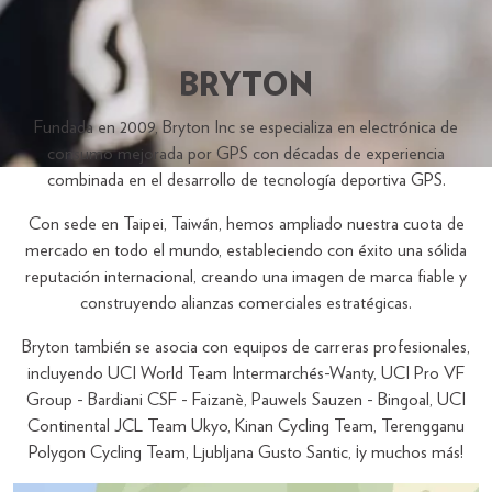
BRYTON
Fundada en 2009, Bryton Inc se especializa en electrónica de
consumo mejorada por GPS con décadas de experiencia
combinada en el desarrollo de tecnología deportiva GPS.
Con sede en Taipei, Taiwán, hemos ampliado nuestra cuota de
mercado en todo el mundo, estableciendo con éxito una sólida
reputación internacional, creando una imagen de marca fiable y
construyendo alianzas comerciales estratégicas.
Bryton también se asocia con equipos de carreras profesionales,
incluyendo UCI World Team Intermarchés-Wanty, UCI Pro VF
Group - Bardiani CSF - Faizanè, Pauwels Sauzen - Bingoal, UCI
Continental JCL Team Ukyo, Kinan Cycling Team, Terengganu
Polygon Cycling Team, Ljubljana Gusto Santic, ¡y muchos más!