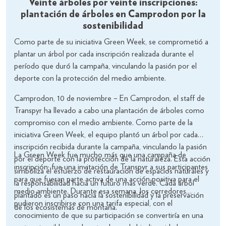
Veinte árboles por veinte inscripciones:
plantación de árboles en Camprodon por la
sostenibilidad
Como parte de su iniciativa Green Week, se comprometió a
plantar un árbol por cada inscripción realizada durante el
período que duró la campaña, vinculando la pasión por el
deporte con la protección del medio ambiente.
Camprodon, 10 de noviembre – En Camprodon, el staff de
Transpyr ha llevado a cabo una plantación de árboles como
compromiso con el medio ambiente. Como parte de la
iniciativa Green Week, el equipo plantó un árbol por cada
inscripción recibida durante la campaña, vinculando la pasión
La Green Week fue mucho más que una campaña de
por el deporte con la protección de la naturaleza. Esta acción
inscripción; fue una invitación de Transpyr a sus participantes
simboliza el esfuerzo de restauración de espacios naturales y
para que fueran parte activa de una acción positiva para el
la responsabilidad hacia un futuro más verde. Cada árbol
medio ambiente. Durante esa semana, los corredores
plantado es un paso hacia la sostenibilidad y la preservación
pudieron inscribirse con una tarifa especial, con el
de los ecosistemas de montaña.
conocimiento de que su participación se convertiría en una