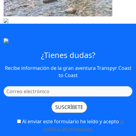
E-TRANSPYR
GRAVEL
Ideal para disfrutar de todo los paisajes, el
compañerismo y la mágia Coast to Coast.
Perfecto para vivir la aventura, pistas interminables y
la esencia de Transpyr C2C.
¿Tienes dudas?
MÁS INFORMACIÓN
Recibe información de la gran aventura Transpyr Coast
MÁS INFORMACIÓN
to Coast
Al enviar este formulario he leído y acepto
la
política de privacidad.