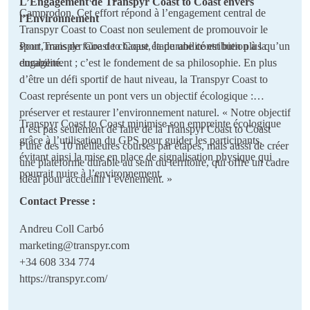
L’Engagement de Transpyr Coast to Coast envers
Camprodon. Cet effort répond à l’engagement central de
l’Environnement
Transpyr Coast to Coast non seulement de promouvoir le
sport, mais de faire de chaque étape une contribution à la
Pour Transpyr Coast to Coast, la durabilité est bien plus qu’un
durabilité.
engagement ; c’est le fondement de sa philosophie. En plus
d’être un défi sportif de haut niveau, la Transpyr Coast to
Coast représente un pont vers un objectif écologique :
préserver et restaurer l’environnement naturel. « Notre objectif
Transpyr Coast to Coast minimise son empreinte écologique
n’est pas seulement de faire de la Transpyr Coast to Coast
grâce à l’utilisation du GPS pour guider les participants,
l’une des 10 meilleures courses par étapes, mais aussi de créer
évitant ainsi la mise en place de signalisation physique qui
une plateforme durable au sein du territoire, qui offre un cadre
pourrait nuire à l’environnement.
idéal pour accueillir l’événement. »
Contact Presse :
Andreu Coll Carbó
marketing@transpyr.com
+34 608 334 774
https://transpyr.com/