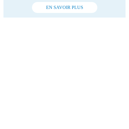
EN SAVOIR PLUS
Vous souhaitez rejoindre la mission
Coast to Coast ?
Vous êtes déterminé, le moment est venu de relever le défi cycliste
le plus transformateur de votre vie. Choisissez la modalité à