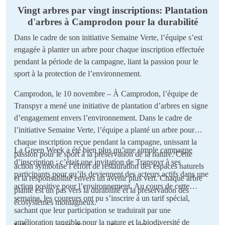
Vingt arbres par vingt inscriptions: Plantation
d'arbres à Camprodon pour la durabilité
Dans le cadre de son initiative Semaine Verte, l’équipe s’est
engagée à planter un arbre pour chaque inscription effectuée
pendant la période de la campagne, liant la passion pour le
sport à la protection de l’environnement.
Camprodon, le 10 novembre – À Camprodon, l’équipe de
Transpyr a mené une initiative de plantation d’arbres en signe
d’engagement envers l’environnement. Dans le cadre de
l’initiative Semaine Verte, l’équipe a planté un arbre pour
chaque inscription reçue pendant la campagne, unissant la
La Green Week a été bien plus qu’une simple campagne
passion pour le sport à la préservation de la nature. Cette
d’inscription ; c’était une invitation de Transpyr à ses
action symbolise l’effort de restauration des espaces naturels
participants pour qu’ils deviennent des acteurs actifs dans une
et la responsabilité envers un avenir plus vert. Chaque arbre
action positive pour l’environnement. Au cours de cette
planté est un pas vers la durabilité et la préservation des
semaine, les coureurs ont pu s’inscrire à un tarif spécial,
écosystèmes montagneux.
sachant que leur participation se traduirait par une
amélioration tangible pour la nature et la biodiversité de