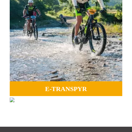
E-TRANSPYR
GRAVEL
Ideal para disfrutar de todo los paisajes, el compañerismo
Perfecto para vivir la aventura, pistas interminables y la
y la mágia Coast to Coast.
esencia de Transpyr C2C.
MÁS INFORMACIÓN