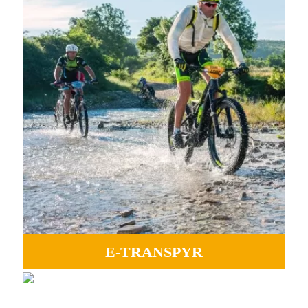
PLUS D'INFORMATIONS
E-TRANSPYR
GRAVEL
Idéal pour profiter de tous les paysages, de la camaraderie
Perfect for experiencing adventure, endless paths, and the
et de la magie d’un océan à l’autre.