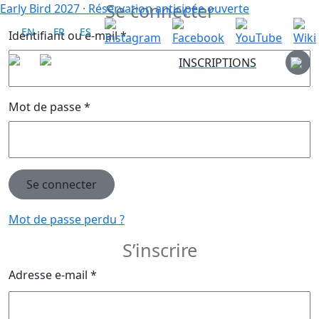
Se connecter
Early Bird 2027
·
Réservation anticipée ouverte
EN
FR
ES
Identifiant ou e-mail
*
INSCRIPTIONS
Mot de passe
*
Se connecter
Mot de passe perdu ?
S’inscrire
Adresse e-mail
*