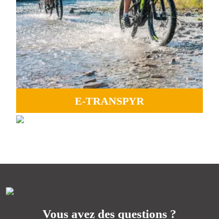
E-TRANSPYR
GRAVEL
Idéal pour profiter de tous les paysages, de la camaraderie
Perfect for experiencing adventure, endless paths, and the
et de la magie d’un océan à l’autre.
essence of Transpyr C2C.
PLUS D'INFORMATIONS
PLUS D'INFORMATIONS
Vous avez des questions ?