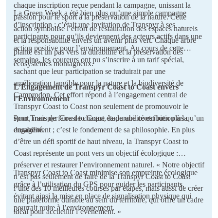
chaque inscription reçue pendant la campagne, unissant la
La Green Week a été bien plus qu’une simple campagne
passion pour le sport à la préservation de la nature. Cette
d’inscription ; c’était une invitation de Transpyr à ses
action symbolise l’effort de restauration des espaces naturels
participants pour qu’ils deviennent des acteurs actifs dans une
et la responsabilité envers un avenir plus vert. Chaque arbre
action positive pour l’environnement. Au cours de cette
planté est un pas vers la durabilité et la préservation des
semaine, les coureurs ont pu s’inscrire à un tarif spécial,
écosystèmes montagneux.
sachant que leur participation se traduirait par une
amélioration tangible pour la nature et la biodiversité de
L’Engagement de Transpyr Coast to Coast envers
Camprodon. Cet effort répond à l’engagement central de
l’Environnement
Transpyr Coast to Coast non seulement de promouvoir le
sport, mais de faire de chaque étape une contribution à la
Pour Transpyr Coast to Coast, la durabilité est bien plus qu’un
durabilité.
engagement ; c’est le fondement de sa philosophie. En plus
d’être un défi sportif de haut niveau, la Transpyr Coast to
Coast représente un pont vers un objectif écologique :
préserver et restaurer l’environnement naturel. « Notre objectif
Transpyr Coast to Coast minimise son empreinte écologique
n’est pas seulement de faire de la Transpyr Coast to Coast
grâce à l’utilisation du GPS pour guider les participants,
l’une des 10 meilleures courses par étapes, mais aussi de créer
évitant ainsi la mise en place de signalisation physique qui
une plateforme durable au sein du territoire, qui offre un cadre
pourrait nuire à l’environnement.
idéal pour accueillir l’événement. »