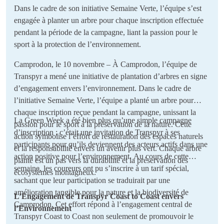
Dans le cadre de son initiative Semaine Verte, l’équipe s’est
engagée à planter un arbre pour chaque inscription effectuée
pendant la période de la campagne, liant la passion pour le
sport à la protection de l’environnement.
Camprodon, le 10 novembre – À Camprodon, l’équipe de
Transpyr a mené une initiative de plantation d’arbres en signe
d’engagement envers l’environnement. Dans le cadre de
l’initiative Semaine Verte, l’équipe a planté un arbre pour
chaque inscription reçue pendant la campagne, unissant la
La Green Week a été bien plus qu’une simple campagne
passion pour le sport à la préservation de la nature. Cette
d’inscription ; c’était une invitation de Transpyr à ses
action symbolise l’effort de restauration des espaces naturels
participants pour qu’ils deviennent des acteurs actifs dans une
et la responsabilité envers un avenir plus vert. Chaque arbre
action positive pour l’environnement. Au cours de cette
planté est un pas vers la durabilité et la préservation des
semaine, les coureurs ont pu s’inscrire à un tarif spécial,
écosystèmes montagneux.
sachant que leur participation se traduirait par une
amélioration tangible pour la nature et la biodiversité de
L’Engagement de Transpyr Coast to Coast envers
Camprodon. Cet effort répond à l’engagement central de
l’Environnement
Transpyr Coast to Coast non seulement de promouvoir le