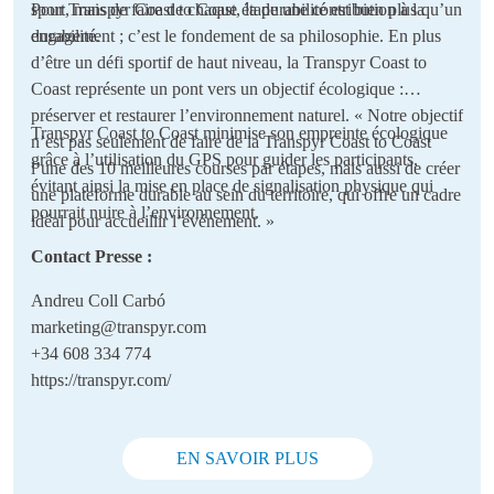
sport, mais de faire de chaque étape une contribution à la
Pour Transpyr Coast to Coast, la durabilité est bien plus qu’un
durabilité.
engagement ; c’est le fondement de sa philosophie. En plus
d’être un défi sportif de haut niveau, la Transpyr Coast to
Coast représente un pont vers un objectif écologique :
préserver et restaurer l’environnement naturel. « Notre objectif
Transpyr Coast to Coast minimise son empreinte écologique
n’est pas seulement de faire de la Transpyr Coast to Coast
grâce à l’utilisation du GPS pour guider les participants,
l’une des 10 meilleures courses par étapes, mais aussi de créer
évitant ainsi la mise en place de signalisation physique qui
une plateforme durable au sein du territoire, qui offre un cadre
pourrait nuire à l’environnement.
idéal pour accueillir l’événement. »
Contact Presse :
Andreu Coll Carbó
marketing@transpyr.com
+34 608 334 774
https://transpyr.com/
EN SAVOIR PLUS