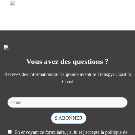
Idéal pour profiter de tous les paysages, de la camaraderie
Perfect for experiencing adventure, endless paths, and the
et de la magie d’un océan à l’autre.
essence of Transpyr C2C.
PLUS D'INFORMATIONS
PLUS D'INFORMATIONS
Vous avez des questions ?
Recevez des informations sur la grande aventure Transpyr Coast to
Coast
En envoyant ce formulaire, j'ai lu et j'accepte la
politique de