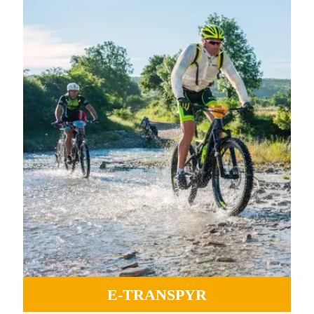
Routes sauvages, ports mythiques, vallées et montagnes
sinueuses d'un océan à l'autre.
PLUS D'INFORMATIONS
E-TRANSPYR
GRAVEL