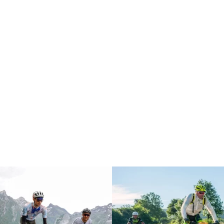
es unirte a la misión Coast to
egado la hora de unirte al reto ciclista más transformador de tu vida. E
quieres participar y disfruta de la gran aventura.