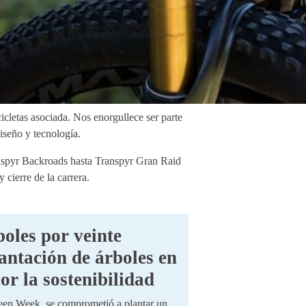
letas asociada. Nos enorgullece ser parte
iseño y tecnología.
anspyr Backroads hasta Transpyr Gran Raid
ierre de la carrera.
boles por veinte
lantación de árboles en
r la sostenibilidad
reen Week, se comprometió a plantar un