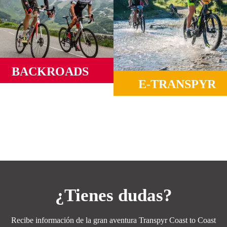
BACKROADS
E-TRANSPYR
rreteras salvajes, puertos míticos,
erpenteando valles y montañas de
Ideal para disfrutar de todo los
mar a mar.
paisajes, el compañerismo y la má
Coast to Coast.
MÁS INFORMACIÓN
MÁS INFORMACIÓN
¿Tienes dudas?
Recibe información de la gran aventura Transpyr Coast to Coast