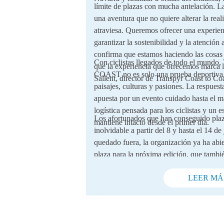
límite de plazas con mucha antelación. L
una aventura que no quiere alterar la real
atraviesa. Queremos ofrecer una experien
garantizar la sostenibilidad y la atención
confirma que estamos haciendo las cosas 
Con ciclistas llegados de todo el m
que la experiencia que ofrecemos marca l
COAST no es solo una prueba deportiva, 
Sallent, director de Transpyr Coast to Coa
paisajes, culturas y pasiones. La respuest
apuesta por un evento cuidado hasta el m
logística pensada para los ciclistas y un e
Los afortunados que han conseguido plaza
mantiene intacto desde el primer día.
inolvidable a partir del 8 y hasta el 14 de
quedado fuera, la organización ya ha abie
plaza para la próxima edición, que tamb
promete volver a cautivar a los amantes d
aventuras.
LEER MÁ