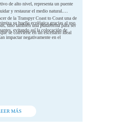
ivo de alto nivel, representa un puente
uidar y restaurar el medio natural.
acer de la Transpyr Coast to Coast una de
imiza su huella ecológica gracias al uso
pas, sino también una plataforma para ser
pantes, evitando así la colocación de
o que se convierte en un escenario ideal
rían impactar negativamente en el
LEER MÁS