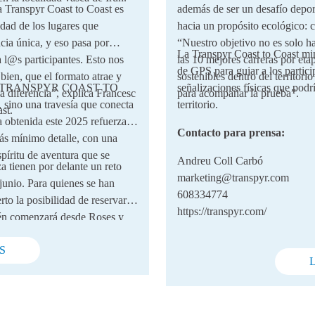
a Transpyr Coast to Coast es
además de ser un desafío deport
idad de los lugares que
hacia un propósito ecológico: c
cia única, y eso pasa por
“Nuestro objetivo no es solo h
La Transpyr Coast to Coast min
 a l@s participantes. Esto nos
las 10 mejores carreras por eta
de GPS para guiar a los partici
bien, que el formato atrae y
sostenibles dentro del territori
undo, TRANSPYR COAST TO
señalizaciones físicas que pod
a diferencia”, explica Francesc
para acompañar la prueba”.
sino una travesía que conecta
territorio.
st.
a obtenida este 2025 refuerza la
Contacto para prensa:
ás mínimo detalle, con una
spíritu de aventura que se
Andreu Coll Carbó
 tienen por delante un reto
marketing@transpyr.com
 junio. Para quienes se han
608334774
rto la posibilidad de reservar
https://transpyr.com/
ién comenzará desde Roses y
el ciclismo y de las grandes
S