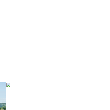
 Coast?
scoge en que modalidad
GRAVEL
Perfecto para vivir la aventura, pistas
interminables y la esencia de
Transpyr C2C.