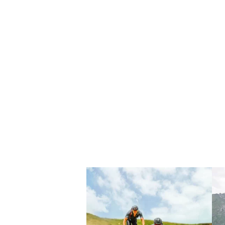
¿Quier
Estás decidid@, ha ll