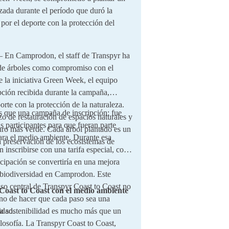
izada durante el período que duró la
por el deporte con la protección del
 En Camprodon, el staff de Transpyr ha
 de árboles como compromiso con el
 la iniciativa Green Week, el equipo
pción recibida durante la campaña,
orte con la protección de la naturaleza.
que una campaña de inscripción; fue
zo de restauración de espacios naturales y
s participantes para que fueran parte
turo más verde. Cada árbol plantado es un
para el medio ambiente. Durante esa
la preservación de los ecosistemas de
 inscribirse con una tarifa especial, con
icipación se convertiría en una mejora
la biodiversidad en Camprodon. Este
so central de Transpyr Coast to Coast no
oast to Coast con el medio ambiente
ino de hacer que cada paso sea una
idad.
la sostenibilidad es mucho más que un
losofía. La Transpyr Coast to Coast,