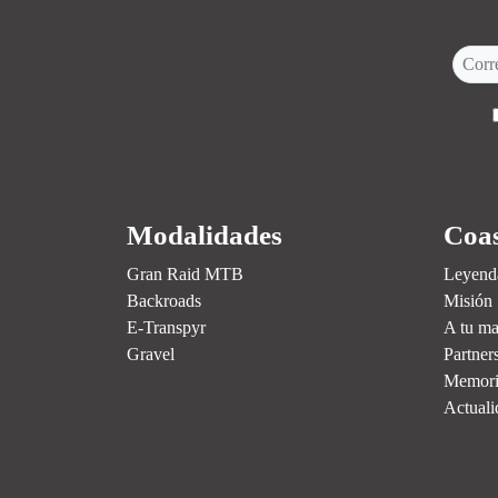
Modalidades
Coas
Gran Raid MTB
Leyend
Backroads
Misión
E-Transpyr
A tu ma
Gravel
Partner
Memori
Actuali