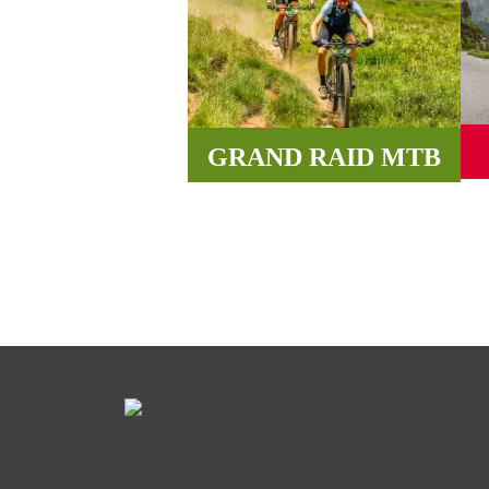
GRAND RAID MTB
Ca
Sendero, caminos y pistas para
s
conquistar los Pirineos.
MÁS INFORMACIÓN