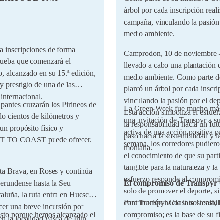
árbol por cada inscripción real
campaña, vinculando la pasión 
medio ambiente.
scripciones de forma
Camprodon, 10 de noviembre –
prueba que comenzará el
llevado a cabo una plantación
, alcanzado en su 15.ª edición,
medio ambiente. Como parte de
y prestigio de una de las
plantó un árbol por cada inscri
 internacional.
vinculando la pasión por el dep
ipantes cruzarán los Pirineos de
La Green Week fue mucho más 
Esta acción simboliza el esfuer
ndo cientos de kilómetros y
una invitación de Transpyr a su
la responsabilidad hacia un fu
un propósito físico y
activa de una acción positiva 
paso hacia la sostenibilidad y 
 TO COAST puede ofrecer.
semana, los corredores pudieron
montaña.
el conocimiento de que su part
tangible para la naturaleza y 
sta Brava, en Roses y continúa
esfuerzo responde al compromi
gerundense hasta la Seu
El compromiso de Transpyr C
solo de promover el deporte, s
aluña, la ruta entra en Huesca,
contribución hacia la sostenibil
Para Transpyr Coast to Coast, 
cer una breve incursión por
isto porque hemos alcanzado el
compromiso; es la base de su fi
en la localidad vasca de Irun.