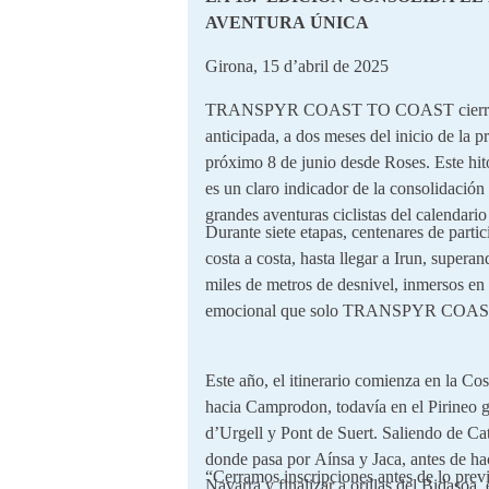
AVENTURA ÚNICA
Girona, 15 d’abril de 2025
TRANSPYR COAST TO COAST cierra in
anticipada, a dos meses del inicio de la 
próximo 8 de junio desde Roses. Este hito
es un claro indicador de la consolidación 
grandes aventuras ciclistas del calendario
Durante siete etapas, centenares de partic
costa a costa, hasta llegar a Irun, supera
miles de metros de desnivel, inmersos en 
emocional que solo TRANSPYR COAST
Este año, el itinerario comienza en la Co
hacia Camprodon, todavía en el Pirineo 
d’Urgell y Pont de Suert. Saliendo de Cat
donde pasa por Aínsa y Jaca, antes de ha
“Cerramos inscripciones antes de lo prev
Navarra y finalizar a orillas del Bidasoa, 