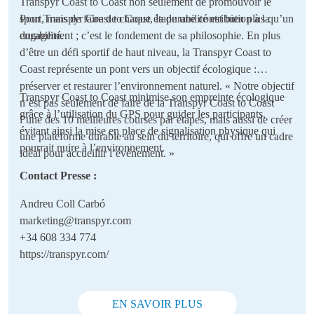
Transpyr Coast to Coast non seulement de promouvoir le
sport, mais de faire de chaque étape une contribution à la
Pour Transpyr Coast to Coast, la durabilité est bien plus qu’un
durabilité.
engagement ; c’est le fondement de sa philosophie. En plus
d’être un défi sportif de haut niveau, la Transpyr Coast to
Coast représente un pont vers un objectif écologique :
préserver et restaurer l’environnement naturel. « Notre objectif
Transpyr Coast to Coast minimise son empreinte écologique
n’est pas seulement de faire de la Transpyr Coast to Coast
grâce à l’utilisation du GPS pour guider les participants,
l’une des 10 meilleures courses par étapes, mais aussi de créer
évitant ainsi la mise en place de signalisation physique qui
une plateforme durable au sein du territoire, qui offre un cadre
pourrait nuire à l’environnement.
idéal pour accueillir l’événement. »
Contact Presse :
Andreu Coll Carbó
marketing@transpyr.com
+34 608 334 774
https://transpyr.com/
EN SAVOIR PLUS