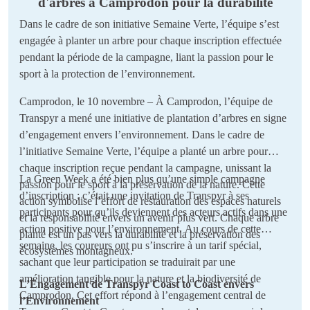
d'arbres à Camprodon pour la durabilité
Dans le cadre de son initiative Semaine Verte, l’équipe s’est
engagée à planter un arbre pour chaque inscription effectuée
pendant la période de la campagne, liant la passion pour le
sport à la protection de l’environnement.
Camprodon, le 10 novembre – À Camprodon, l’équipe de
Transpyr a mené une initiative de plantation d’arbres en signe
d’engagement envers l’environnement. Dans le cadre de
l’initiative Semaine Verte, l’équipe a planté un arbre pour
chaque inscription reçue pendant la campagne, unissant la
La Green Week a été bien plus qu’une simple campagne
passion pour le sport à la préservation de la nature. Cette
d’inscription ; c’était une invitation de Transpyr à ses
action symbolise l’effort de restauration des espaces naturels
participants pour qu’ils deviennent des acteurs actifs dans une
et la responsabilité envers un avenir plus vert. Chaque arbre
action positive pour l’environnement. Au cours de cette
planté est un pas vers la durabilité et la préservation des
semaine, les coureurs ont pu s’inscrire à un tarif spécial,
écosystèmes montagneux.
sachant que leur participation se traduirait par une
amélioration tangible pour la nature et la biodiversité de
L’Engagement de Transpyr Coast to Coast envers
Camprodon. Cet effort répond à l’engagement central de
l’Environnement