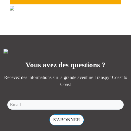
GRAVEL
Idéal pour profiter de tous les paysages, de la camaraderie
Perfect for experiencing adventure, endless paths, and the
et de la magie d’un océan à l’autre.
essence of Transpyr C2C.
PLUS D'INFORMATIONS
PLUS D'INFORMATIONS
Vous avez des questions ?
Recevez des informations sur la grande aventure Transpyr Coast to
Coast